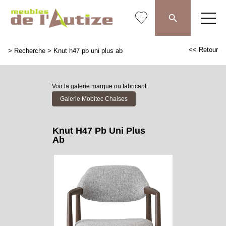
<< Retour
>
Recherche
>
Knut h47 pb uni plus ab
Voir la galerie marque ou fabricant :
Galerie Mobitec Chaises
Knut H47 Pb Uni Plus
Ab