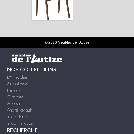
© 2026 Meubles de l'Autize
NOS COLLECTIONS
L'Ameublier
Stressless®
Himolla
Girardeau
Artcopi
André Renault
+ de literie
+ de marques
RECHERCHE