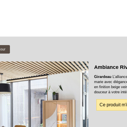
jour
Ambiance Riv
Girardeau
L’allianc
marie avec élégance
en finition beige ve
douceur à votre intér
Ce produit m'