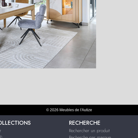
© 2026 Meubles de l'Autize
OLLECTIONS
RECHERCHE
r
Rechercher un produit
s®
Recherche par marque