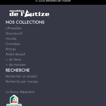
© 2026 Meubles de l'Autize
NOS COLLECTIONS
L'Ameublier
Stressless®
Himolla
Girardeau
Artcopi
André Renault
+ de literie
+ de marques
RECHERCHE
Rechercher un produit
Recherche par marque
Le Bonus Réparation