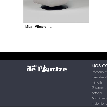
Mica -
Vilmers
...
NOS C
L'Ameublie
Stressles
Himolla
Girardeau
Artcopi
André Rena
+ de literi