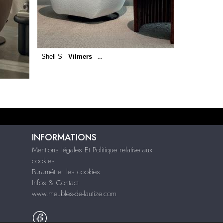
Shell S -
Vilmers
...
INFORMATIONS
Mentions légales Et Politique relative aux
cookies
Paramétrer les cookies
Infos & Contact
www.meubles-de-lautize.com