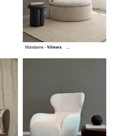
Mandarine -
Vilmers
...