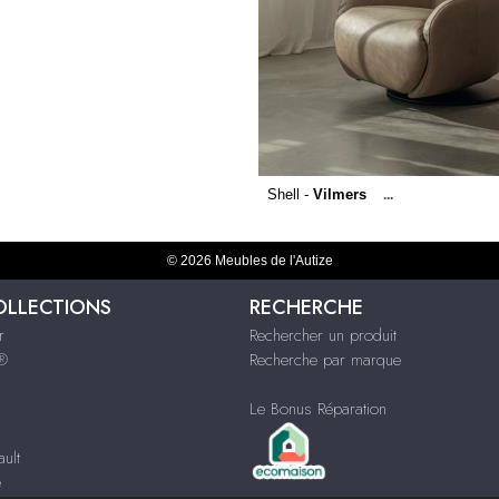
Shell -
Vilmers
...
© 2026 Meubles de l'Autize
OLLECTIONS
RECHERCHE
r
Rechercher un produit
s®
Recherche par marque
Le Bonus Réparation
ult
e