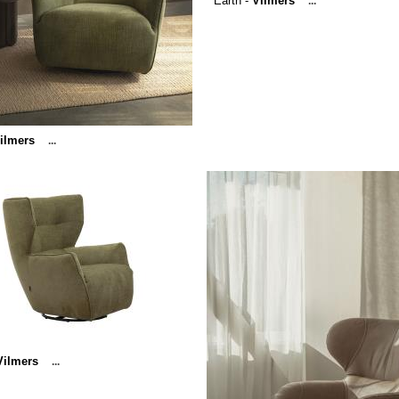
Earth -
Vilmers
...
ilmers
...
Vilmers
...