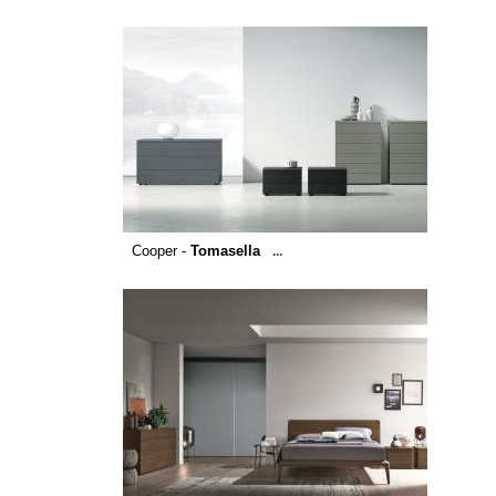
Cooper -
Tomasella
...