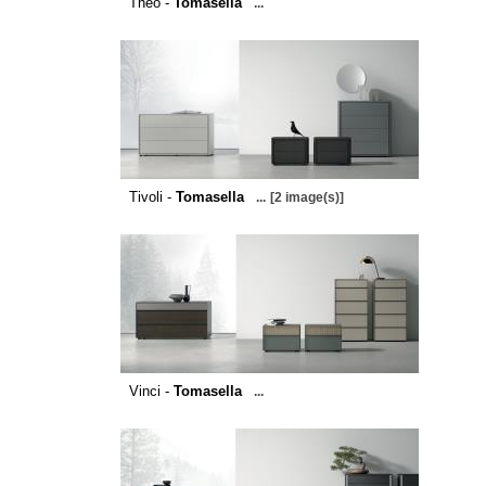
Theo -
Tomasella
...
Tivoli -
Tomasella
...
[2 image(s)]
Vinci -
Tomasella
...