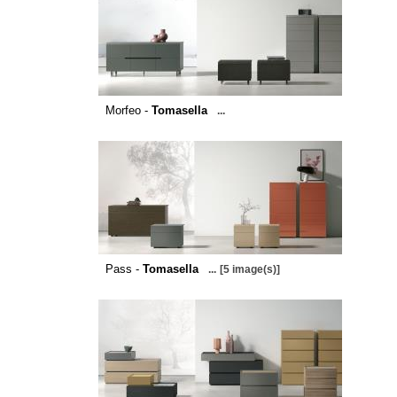
Morfeo -
Tomasella
...
Pass -
Tomasella
...
[5 image(s)]