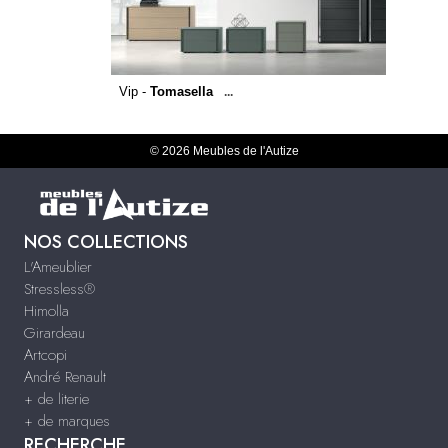
Vip -
Tomasella
...
© 2026 Meubles de l'Autize
NOS COLLECTIONS
L'Ameublier
Stressless®
Himolla
Girardeau
Artcopi
André Renault
+ de literie
+ de marques
RECHERCHE