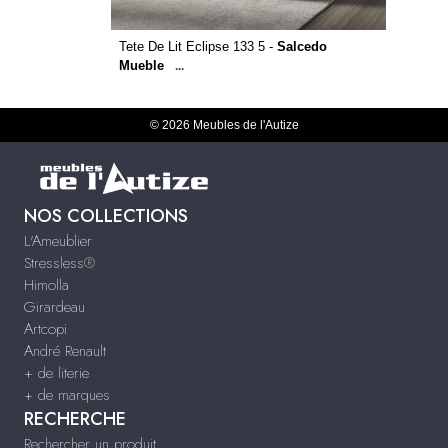
Tete De Lit Eclipse 133 5 -
Salcedo
Mueble
...
© 2026 Meubles de l'Autize
NOS COLLECTIONS
L'Ameublier
Stressless®
Himolla
Girardeau
Artcopi
André Renault
+ de literie
+ de marques
RECHERCHE
Rechercher un produit