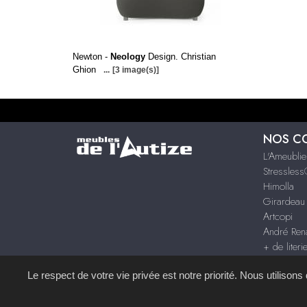
Newton -
Neology
Design. Christian
Ghion
...
[3 image(s)]
NOS C
L'Ameublie
Stressles
Himolla
Girardeau
Artcopi
André Rena
+ de literi
+ de mar
Le respect de votre vie privée est notre priorité. Nous utilison
Site réalisé avec le
S