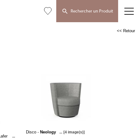
Rechercher un Produit
<< Retour
Disco -
Neology
...
[4 image(s)]
Lafer
...