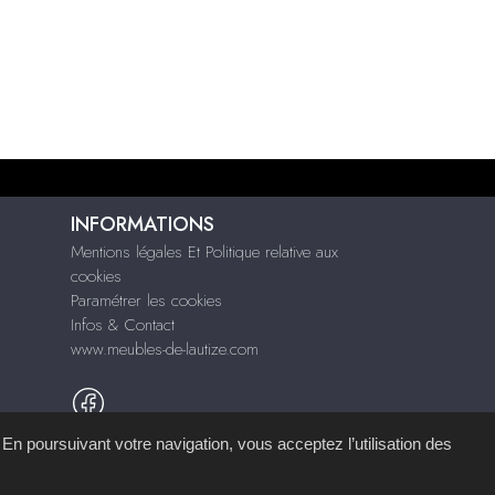
INFORMATIONS
Mentions légales Et Politique relative aux
cookies
Paramétrer les cookies
Infos & Contact
www.meubles-de-lautize.com
 En poursuivant votre navigation, vous acceptez l’utilisation des
mémoire d'images
.