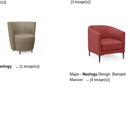
[3 image(s)]
(s)]
eology
...
[1 image(s)]
Major -
Neology
Design. Bernard
Masson
...
[4 image(s)]