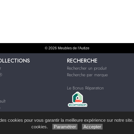
© 2026 Meubles de l'Autize
OLLECTIONS
RECHERCHE
r
Rechercher un produit
s®
Recherche par marque
Le Bonus Réparation
ult
e
ques
s des cookies pour vous garantir la meilleure expérience sur notre site.
cookies.
Paramétrer
Accepter
ystème de Gestion de Contenu (SGC)
imagenia
, créé et développé en France par