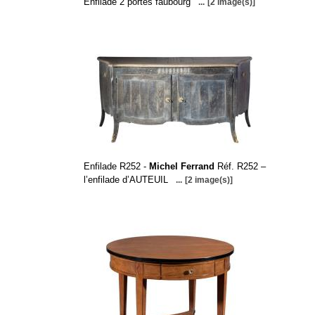
Enfilade 2 portes faubourg
...
[2 image(s)]
Enfilade R252 -
Michel Ferrand
Réf. R252 –
l’enfilade d’AUTEUIL
...
[2 image(s)]