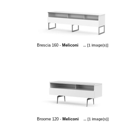
Brescia 160 -
Meliconi
...
[1 image(s)]
Broome 120 -
Meliconi
...
[1 image(s)]