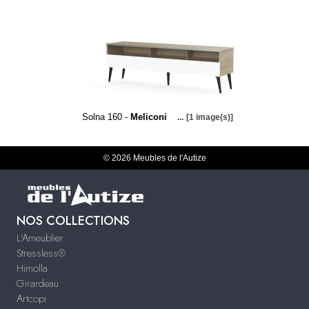
Solna 160 -
Meliconi
...
[1 image(s)]
© 2026 Meubles de l'Autize
NOS COLLECTIONS
L'Ameublier
Stressless®
Himolla
Girardeau
Artcopi