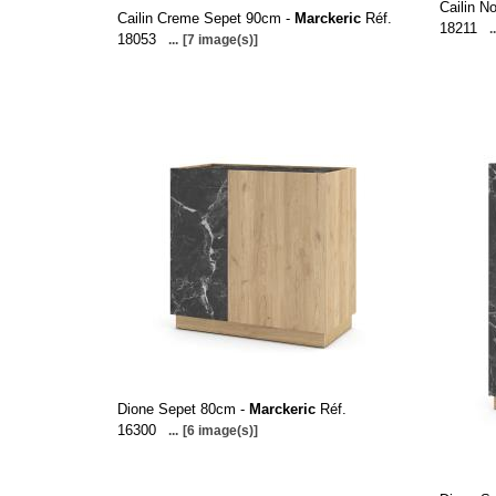
Cailin N
Cailin Creme Sepet 90cm -
Marckeric
Réf.
18211
..
18053
...
[7 image(s)]
Dione Sepet 80cm -
Marckeric
Réf.
16300
...
[6 image(s)]