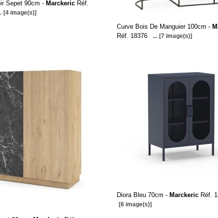
oir Sepet 90cm -
Marckeric
Réf.
.
[4 image(s)]
Curve Bois De Manguier 100cm -
M
Réf. 18376
...
[7 image(s)]
Diora Bleu 70cm -
Marckeric
Réf. 
[6 image(s)]