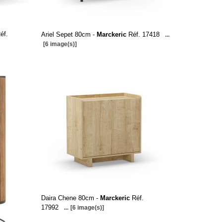
éf.
Ariel Sepet 80cm -
Marckeric
Réf. 17418
...
[6 image(s)]
Daira Chene 80cm -
Marckeric
Réf.
17992
...
[6 image(s)]