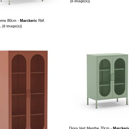
[6 image(s)]
reme 80cm -
Marckeric
Réf.
..
[6 image(s)]
Diora Vert Menthe 70cm -
Marckeri