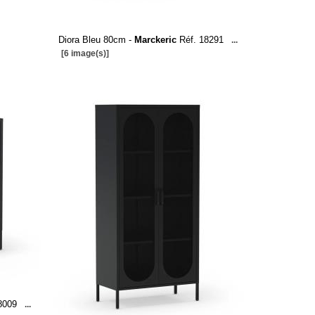
Diora Bleu 80cm -
Marckeric
Réf. 18291
...
[6 image(s)]
8009
...