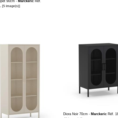
epet 90cm -
Marckeric
Réf.
..
[5 image(s)]
Diora Noir 70cm -
Marckeric
Réf. 1