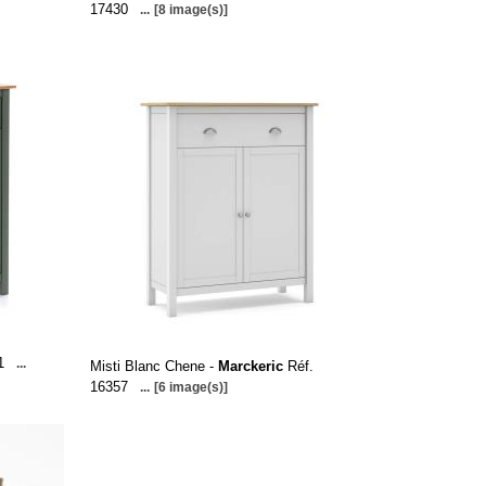
17430
...
[8 image(s)]
1
...
Misti Blanc Chene -
Marckeric
Réf.
16357
...
[6 image(s)]