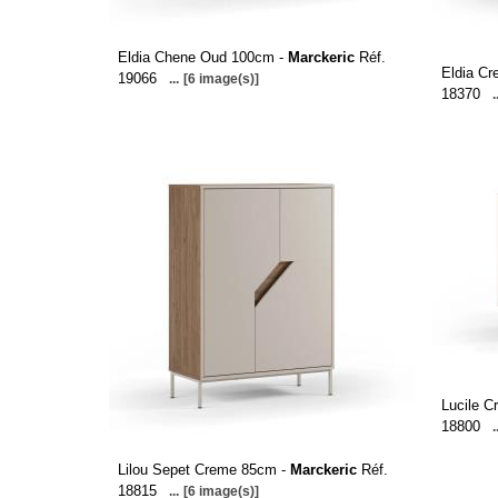
Eldia Chene Oud 100cm -
Marckeric
Réf.
Eldia C
19066
...
[6 image(s)]
18370
.
Lucile 
18800
.
Lilou Sepet Creme 85cm -
Marckeric
Réf.
18815
...
[6 image(s)]