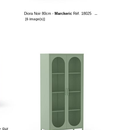
Diora Noir 80cm -
Marckeric
Réf. 18025
...
[6 image(s)]
c
Réf.