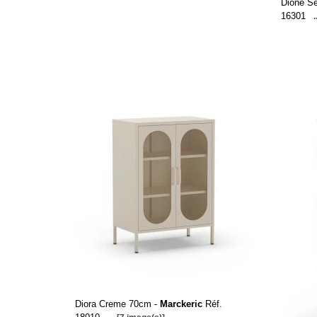
Dione S
16301
.
Diora Creme 70cm -
Marckeric
Réf.