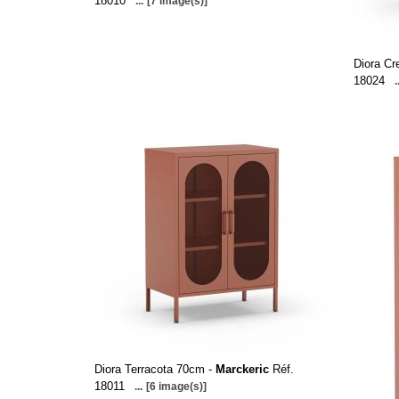
18010
...
[7 image(s)]
Diora C
18024
.
Diora Terracota 70cm -
Marckeric
Réf.
18011
...
[6 image(s)]