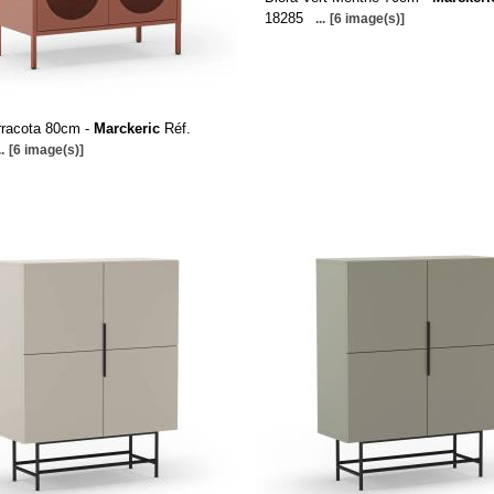
18285
...
[6 image(s)]
rracota 80cm -
Marckeric
Réf.
..
[6 image(s)]