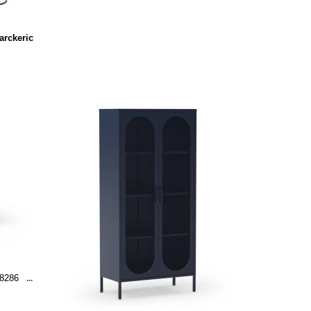
arckeric
18286
...