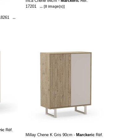
Inca Chene 84cm -
Marckeric
Réf.
17201
...
[8 image(s)]
18261
...
ric
Réf.
Millay Chene K Gris 90cm -
Marckeric
Réf.