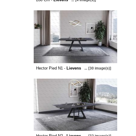
...
[4 image(s)]
Hector Pied N1 -
Lievens
...
[30 image(s)]
Hector Pied N2 -
Lievens