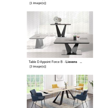
[1 image(s)]
Table D Appoint Force B -
Lievens
...
[3 image(s)]