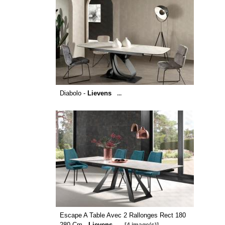
Diabolo -
Lievens
...
Escape A Table Avec 2 Rallonges Rect 180
280 Cm -
Lievens