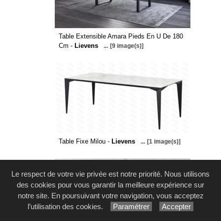
Table Extensible Amara Pieds En U De 180
Cm -
Lievens
...
[9 image(s)]
Table Fixe Milou -
Lievens
...
[1 image(s)]
Le respect de votre vie privée est notre priorité. Nous utilisons
des cookies pour vous garantir la meilleure expérience sur
notre site. En poursuivant votre navigation, vous acceptez
l’utilisation des cookies.
Paramétrer
Accepter