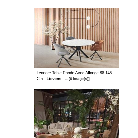
Leonore Table Ronde Avec Allonge 88 145
Cm -
Lievens
...
[6 image(s)]