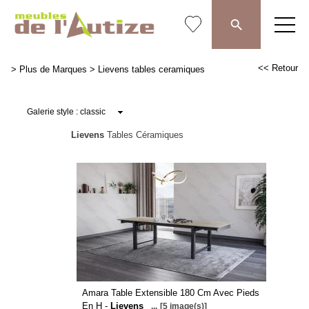
<< Retour
>
Plus de Marques
>
Lievens tables ceramiques
Lievens
Tables Céramiques
Amara Table Extensible 180 Cm Avec Pieds
En H -
Lievens
...
[5 image(s)]