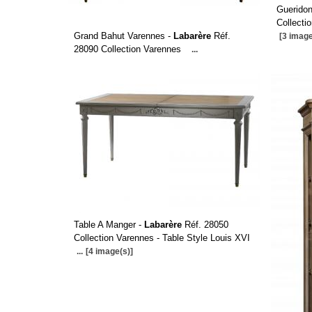
Guerido
Collecti
Grand Bahut Varennes -
Labarère
Réf.
[3 image
28090 Collection Varennes
...
Table A Manger -
Labarère
Réf. 28050
Collection Varennes - Table Style Louis XVI
...
[4 image(s)]