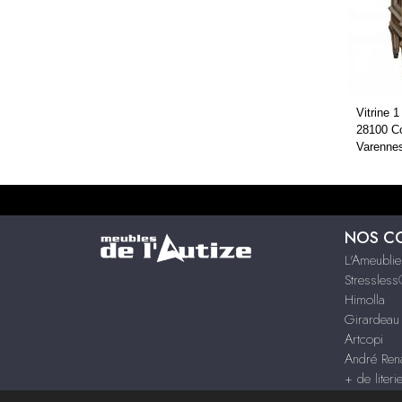
Vitrine 
28100 Co
Varenne
NOS C
L'Ameublie
Stressles
Himolla
Girardeau
Artcopi
André Rena
+ de literi
+ de mar