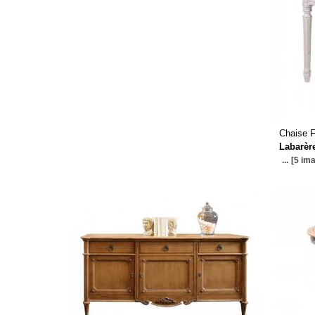
Chaise F
Labarèr
...
[5 ima