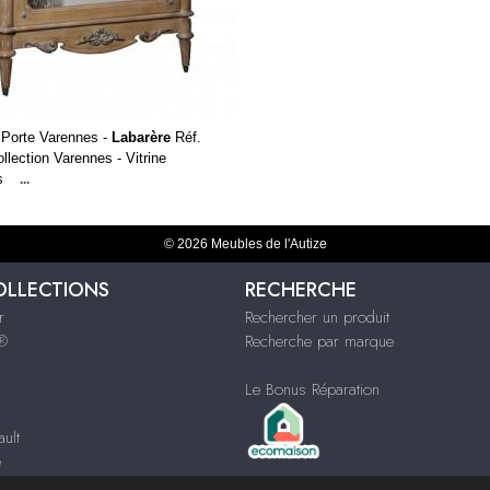
1 Porte Varennes -
Labarère
Réf.
llection Varennes - Vitrine
s
...
© 2026 Meubles de l'Autize
OLLECTIONS
RECHERCHE
r
Rechercher un produit
s®
Recherche par marque
Le Bonus Réparation
ult
e
ques