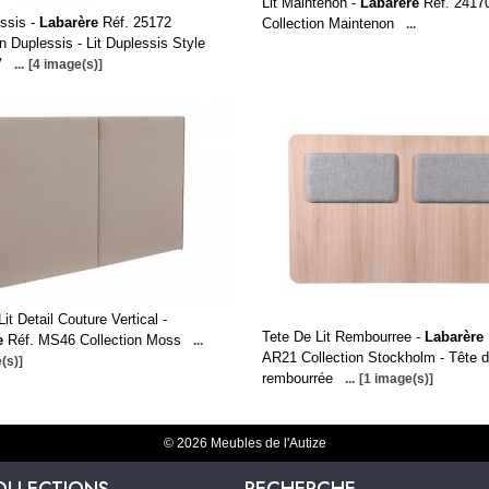
Lit Maintenon -
Labarère
Réf. 2417
essis -
Labarère
Réf. 25172
Collection Maintenon
...
on Duplessis - Lit Duplessis Style
V
...
[4 image(s)]
it Detail Couture Vertical -
Tete De Lit Rembourree -
Labarère
e
Réf. MS46 Collection Moss
...
AR21 Collection Stockholm - Tête de
(s)]
rembourrée
...
[1 image(s)]
© 2026 Meubles de l'Autize