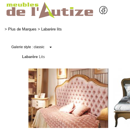
>
Plus de Marques
>
Labarère lits
Labarère
Lits