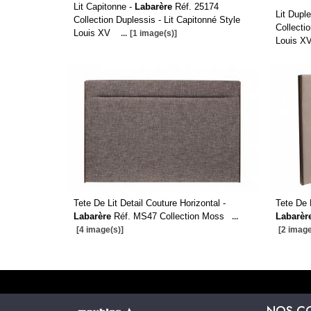
Lit Capitonne -
Labarère
Réf. 25174
Lit Dupl
Collection Duplessis - Lit Capitonné Style
Collecti
Louis XV
...
[1 image(s)]
Louis X
Tete De Lit Detail Couture Horizontal -
Tete De L
Labarère
Réf. MS47 Collection Moss
Labarèr
...
[4 image(s)]
[2 image