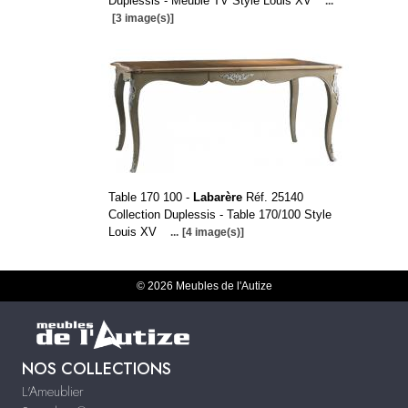
Duplessis - Meuble TV Style Louis XV
...
[3 image(s)]
Table 170 100 -
Labarère
Réf. 25140
Collection Duplessis - Table 170/100 Style
Louis XV
...
[4 image(s)]
© 2026 Meubles de l'Autize
NOS COLLECTIONS
L'Ameublier