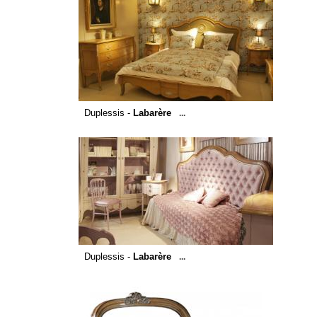
Duplessis -
Labarère
...
Duplessis -
Labarère
...