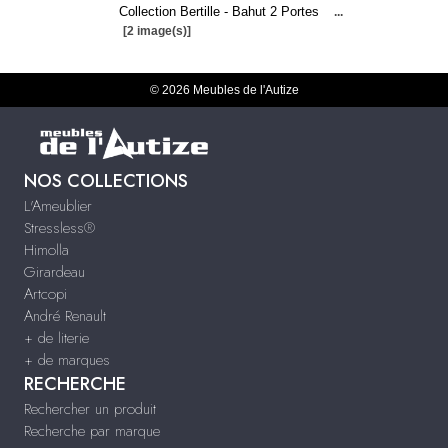
Collection Bertille - Bahut 2 Portes
...
[2 image(s)]
© 2026 Meubles de l'Autize
NOS COLLECTIONS
L'Ameublier
Stressless®
Himolla
Girardeau
Artcopi
André Renault
+ de literie
+ de marques
RECHERCHE
Rechercher un produit
Recherche par marque