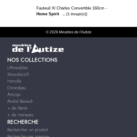
Fauteuil Xl Charles Convertible 160cm -
Home Spirit
...
[1 image(s)]
© 2026 Meubles de l'Autize
NOS COLLECTIONS
L'Ameublier
Stressless®
Himolla
Girardeau
Artcopi
André Renault
+ de literie
+ de marques
RECHERCHE
Rechercher un produit
Recherche par marque