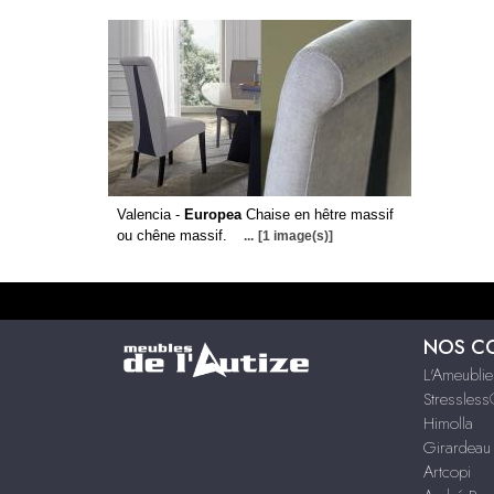
Valencia -
Europea
Chaise en hêtre massif
ou chêne massif.
...
[1 image(s)]
NOS C
L'Ameublie
Stressles
Himolla
Girardeau
Artcopi