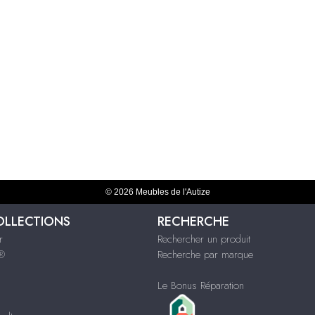
© 2026 Meubles de l'Autize
OLLECTIONS
RECHERCHE
r
Rechercher un produit
s®
Recherche par marque
Le Bonus Réparation