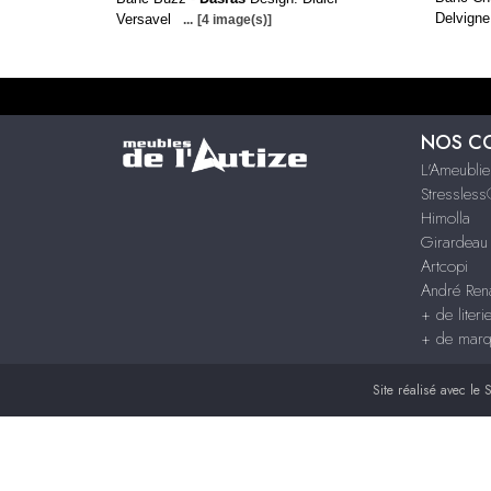
Delvign
Versavel
...
[4 image(s)]
NOS C
L'Ameublie
Stressles
Himolla
Girardeau
Artcopi
André Rena
+ de literi
+ de mar
Site réalisé avec le
S