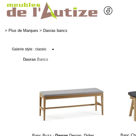
>
Plus de Marques
>
Dasras bancs
Dasras
Bancs
Banc Ch
Banc Buzz -
Dasras
Design. Didier