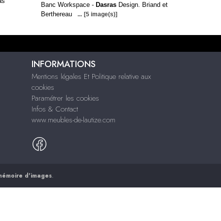
as
Banc Workspace -
Dasras
Design. Briand et
Berthereau
...
[5 image(s)]
INFORMATIONS
Mentions légales Et Politique relative aux
cookies
Paramétrer les cookies
Infos & Contact
www.meubles-de-lautize.com
mémoire d'images
.