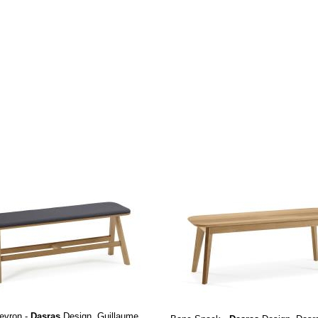
evron -
Dasras
Design. Guillaume