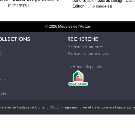
Banc Snack -
Dasras
Design. Dasr
e
...
[6 image(s)]
Édition
...
[5 image(s)]
© 2026 Meubles de l'Autize
OLLECTIONS
RECHERCHE
r
Rechercher un produit
s®
Recherche par marque
Le Bonus Réparation
ult
e
ques
ystème de Gestion de Contenu (SGC)
imagenia
, créé et développé en France par