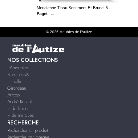
Meridienne Tissu Sentiment Et Brunei 5 -
Paget
...
© 2026 Meubles de l'Autize
NOS COLLECTIONS
L'Ameublier
Stressless®
Himolla
Girardeau
Artcopi
André Renault
+ de literie
+ de marques
RECHERCHE
Rechercher un produit
Recherche par marque