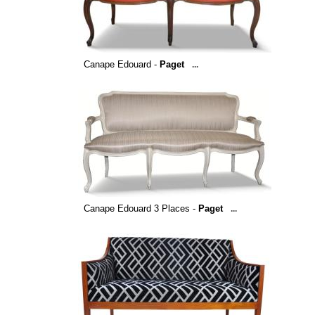
Canape Edouard -
Paget
...
Canape Edouard 3 Places -
Paget
...