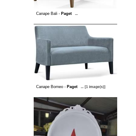
Canape Bali -
Paget
...
Canape Borneo -
Paget
...
[1 image(s)]