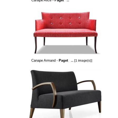
Canape Alice -
Paget
...
Canape Armand -
Paget
...
[1 image(s)]