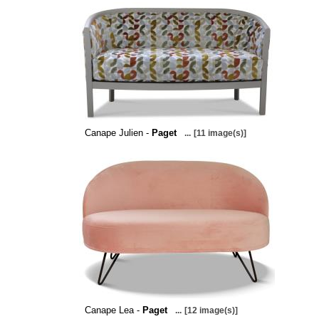
Canape Julien -
Paget
...
[11 image(s)]
Canape Lea -
Paget
...
[12 image(s)]