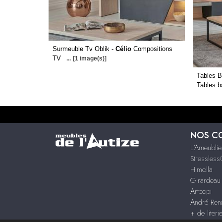
Surmeuble Tv Oblik -
Célio
Compositions
TV
...
[1 image(s)]
Tables B
Tables 
NOS C
L'Ameublie
Stressles
Himolla
Girardeau
Artcopi
André Rena
+ de literi