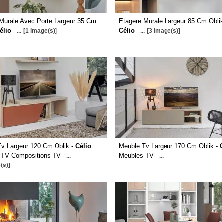
Murale Avec Porte Largeur 35 Cm
Etagere Murale Largeur 85 Cm Oblik
élio
Célio
...
[1 image(s)]
...
[3 image(s)]
v Largeur 120 Cm Oblik -
Célio
Meuble Tv Largeur 170 Cm Oblik -
 TV Compositions TV
Meubles TV
...
...
(s)]