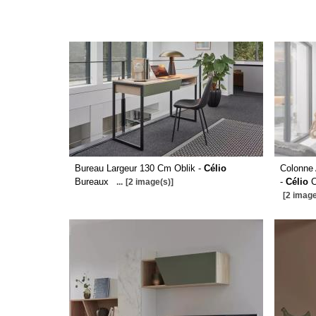
Bureau Largeur 130 Cm Oblik -
Célio
Colonne 
Bureaux
-
Célio
C
...
[2 image(s)]
[2 image