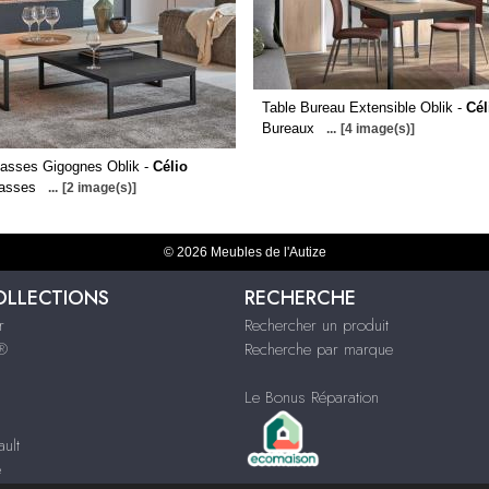
Table Bureau Extensible Oblik -
Cél
Bureaux
...
[4 image(s)]
asses Gigognes Oblik -
Célio
basses
...
[2 image(s)]
© 2026 Meubles de l'Autize
OLLECTIONS
RECHERCHE
r
Rechercher un produit
s®
Recherche par marque
Le Bonus Réparation
ult
e