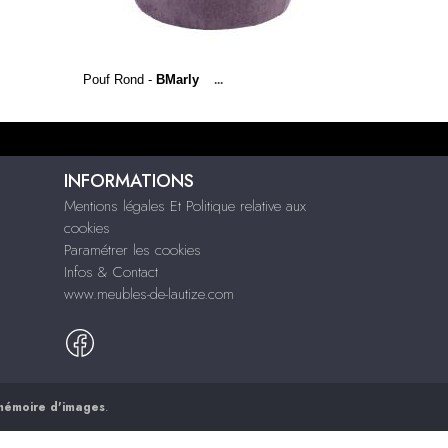
Pouf Rond -
BMarly
...
INFORMATIONS
Mentions légales Et Politique relative aux
cookies
Paramétrer les cookies
Infos & Contact
www.meubles-de-lautize.com
mémoire d'images
.