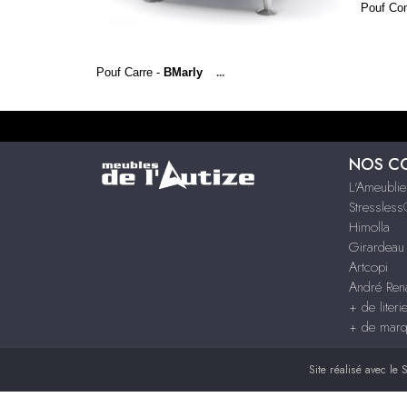
Pouf Co
Pouf Carre -
BMarly
...
NOS C
L'Ameublie
Stressles
Himolla
Girardeau
Artcopi
André Rena
+ de literi
+ de mar
Site réalisé avec le
S