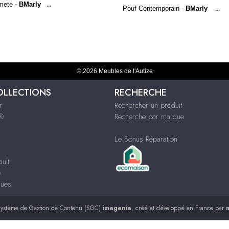
mete -
BMarly
...
Pouf Contemporain -
BMarly
...
© 2026 Meubles de l'Autize
OLLECTIONS
RECHERCHE
r
Rechercher un produit
s®
Recherche par marque
Le Bonus Réparation
ult
e
ques
ystème de Gestion de Contenu (SGC)
imagenia
, créé et développé en France par