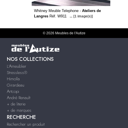
Whitney Meuble Telephone -
Ateliers de
Langres
Réf. W911
...
[1 image(s)]
© 2026 Meubles de l'Autize
NOS COLLECTIONS
L'Ameublier
Stressless®
Himolla
Girardeau
Artcopi
André Renault
+ de literie
+ de marques
RECHERCHE
Rechercher un produit