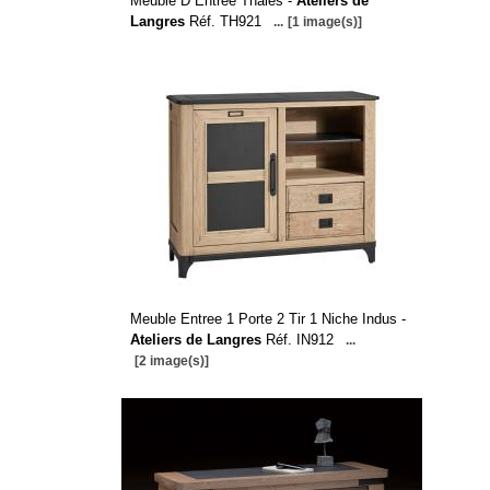
Meuble D Entree Thales -
Ateliers de
Langres
Réf. TH921
...
[1 image(s)]
Meuble Entree 1 Porte 2 Tir 1 Niche Indus -
Ateliers de Langres
Réf. IN912
...
[2 image(s)]