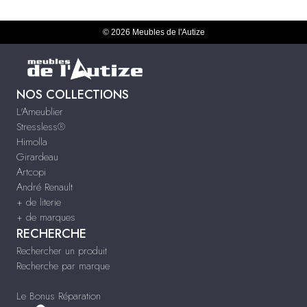
© 2026 Meubles de l'Autize
NOS COLLECTIONS
L'Ameublier
Stressless®
Himolla
Girardeau
Artcopi
André Renault
+ de literie
+ de marques
RECHERCHE
Rechercher un produit
Recherche par marque
Le Bonus Réparation