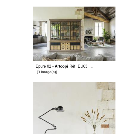
Epure 02 -
Artcopi
Réf. EU63
...
[3 image(s)]