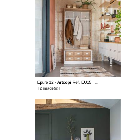
Epure 12 -
Artcopi
Réf. EU15
...
[2 image(s)]