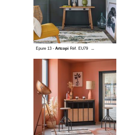
Epure 13 -
Artcopi
Réf. EU79
...