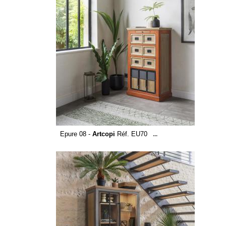
Epure 08 -
Artcopi
Réf. EU70
...