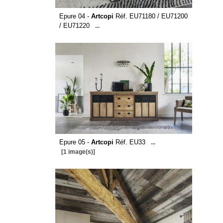
Epure 04 -
Artcopi
Réf. EU71180 / EU71200
/ EU71220
...
Epure 05 -
Artcopi
Réf. EU33
...
[1 image(s)]