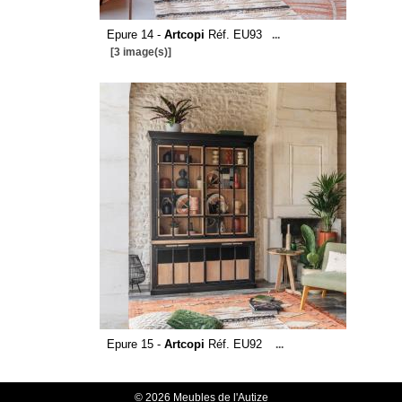
Epure 14 -
Artcopi
Réf. EU93
...
[3 image(s)]
Epure 15 -
Artcopi
Réf. EU92
...
© 2026 Meubles de l'Autize