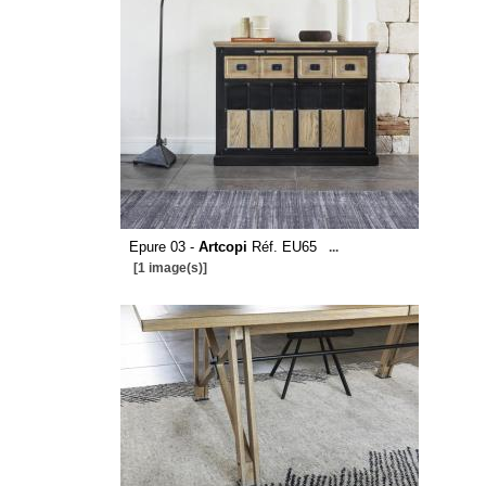
Epure 03 -
Artcopi
Réf. EU65
...
[1 image(s)]