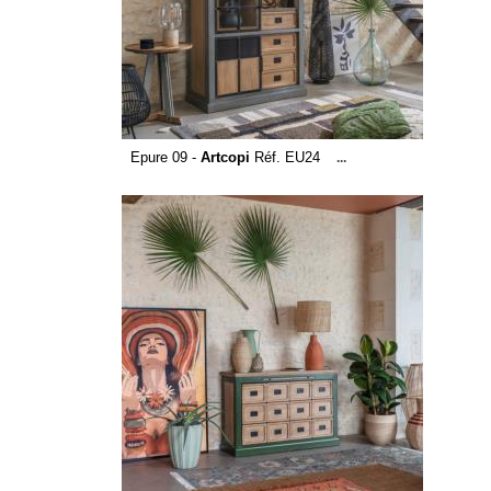
Epure 09 -
Artcopi
Réf. EU24
...