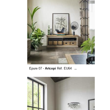
Epure 07 -
Artcopi
Réf. EU64
...