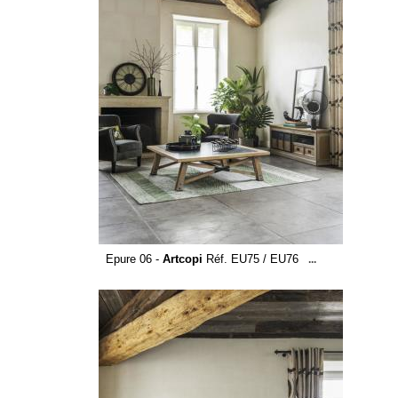
Epure 06 -
Artcopi
Réf. EU75 / EU76
...