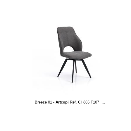
Breeze 01 -
Artcopi
Réf. CH865.T107
...