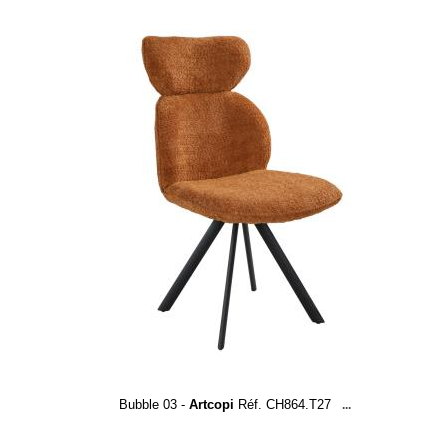
Bubble 03 -
Artcopi
Réf. CH864.T27
...