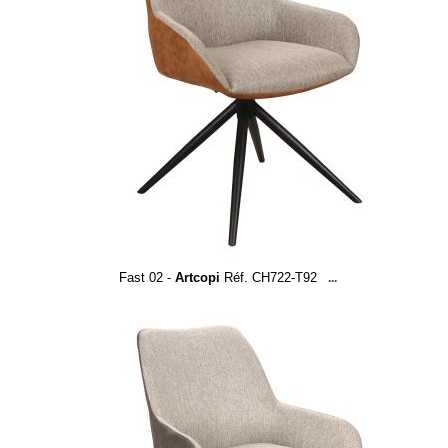
Fast 02 -
Artcopi
Réf. CH722-T92
...