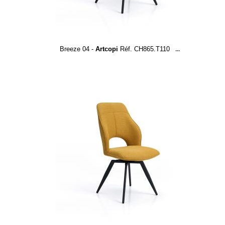
Breeze 04 -
Artcopi
Réf. CH865.T110
...