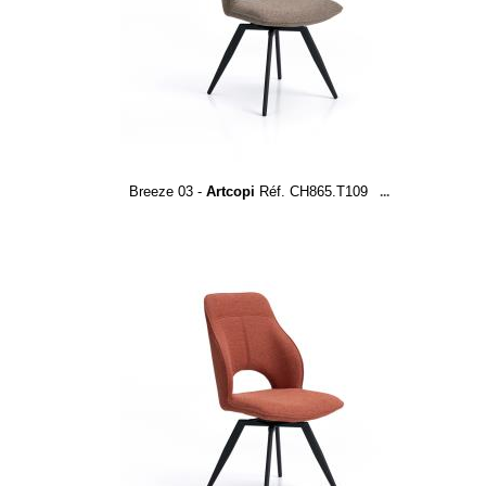
Breeze 03 -
Artcopi
Réf. CH865.T109
...