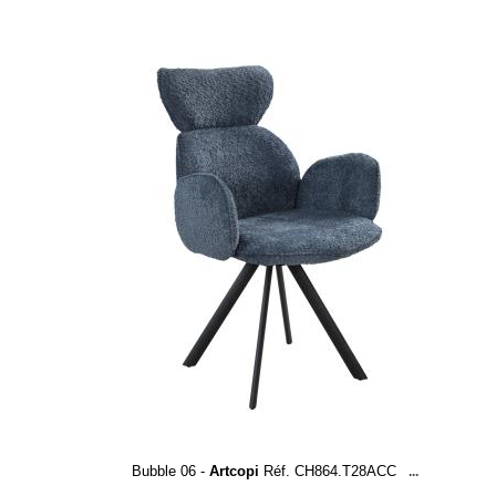
Bubble 06 -
Artcopi
Réf. CH864.T28ACC
...