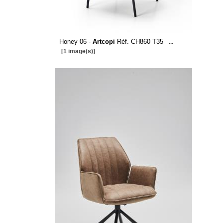
Honey 06 -
Artcopi
Réf. CH860 T35
...
[1 image(s)]