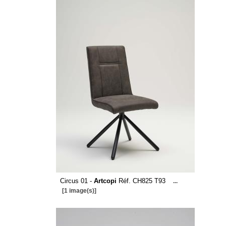
Circus 01 -
Artcopi
Réf. CH825 T93
...
[1 image(s)]