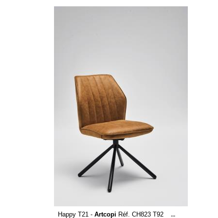
Happy T21 -
Artcopi
Réf. CH823 T92
...