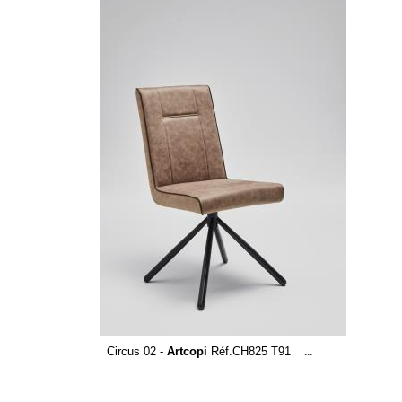
Circus 02 -
Artcopi
Réf.CH825 T91
...