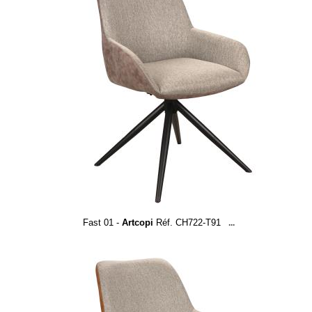
Fast 01 -
Artcopi
Réf. CH722-T91
...