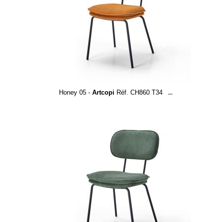
Honey 05 -
Artcopi
Réf. CH860 T34
...