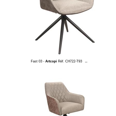
Fast 03 -
Artcopi
Réf. CH722-T93
...