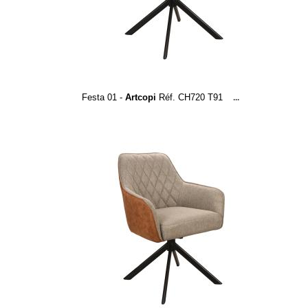
Festa 01 -
Artcopi
Réf. CH720 T91
...