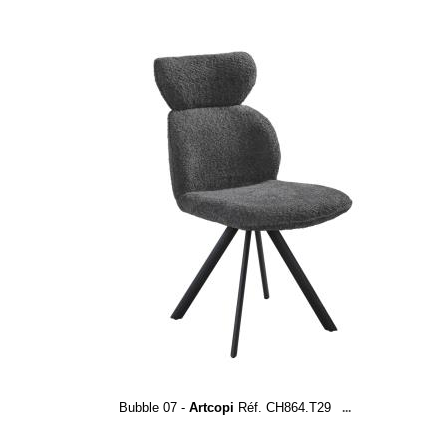
Bubble 07 -
Artcopi
Réf. CH864.T29
...