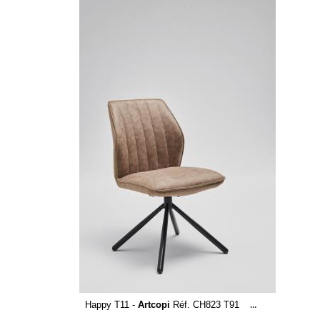
Happy T11 -
Artcopi
Réf. CH823 T91
...