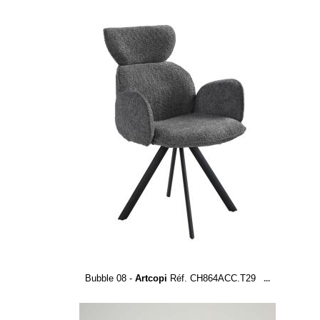
Bubble 08 -
Artcopi
Réf. CH864ACC.T29
...