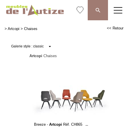
<< Retour
>
Artcopi
>
Chaises
Artcopi
Chaises
Breeze -
Artcopi
Réf. CH865
...