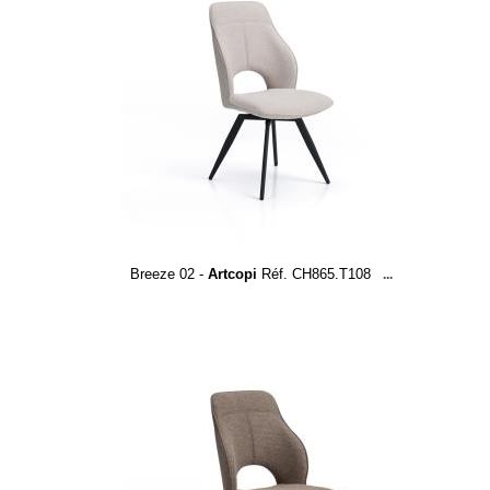
Breeze 02 -
Artcopi
Réf. CH865.T108
...