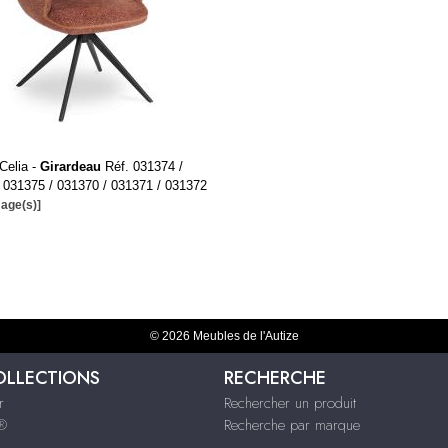
 Celia -
Girardeau
Réf. 031374 /
 031375 / 031370 / 031371 / 031372
mage(s)]
© 2026 Meubles de l'Autize
OLLECTIONS
RECHERCHE
r
Rechercher un produit
s®
Recherche par marque