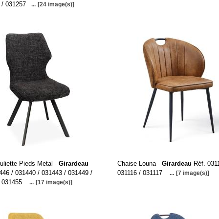
 / 031257
...
[24 image(s)]
uliette Pieds Metal -
Girardeau
Chaise Louna -
Girardeau
Réf. 0311
446 / 031440 / 031443 / 031449 /
031116 / 031117
...
[7 image(s)]
/ 031455
...
[17 image(s)]