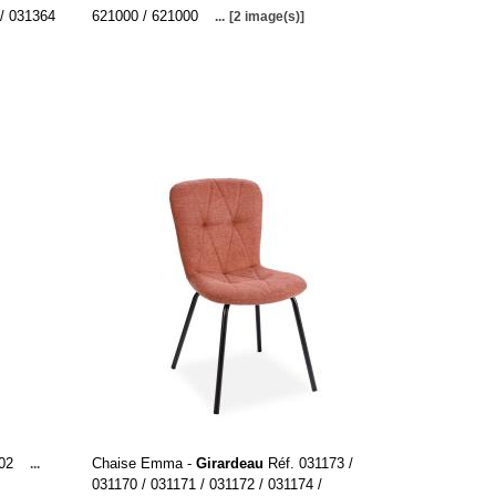
 / 031364
621000 / 621000
...
[2 image(s)]
502
Chaise Emma -
Girardeau
Réf. 031173 /
...
031170 / 031171 / 031172 / 031174 /