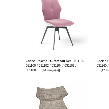
Chaise Paloma -
Girardeau
Réf. 031110 /
Chaise 
031100 / 031102 / 031104 / 031106 /
031140 /
031108
...
[34 image(s)]
...
[17 i