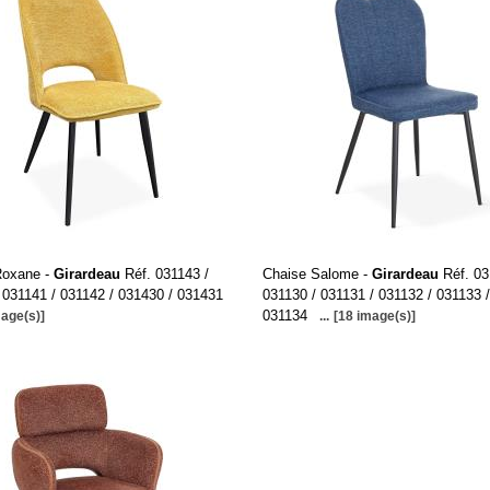
Roxane -
Girardeau
Réf. 031143 /
Chaise Salome -
Girardeau
Réf. 03
 031141 / 031142 / 031430 / 031431
031130 / 031131 / 031132 / 031133 /
031134
mage(s)]
...
[18 image(s)]