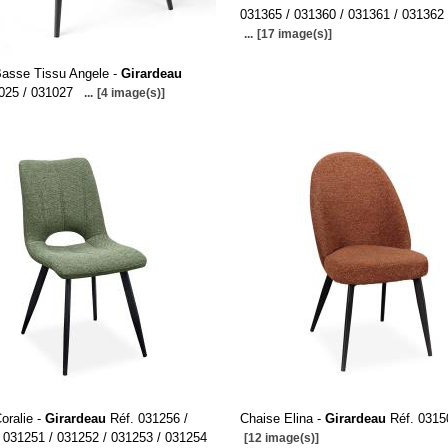
031365 / 031360 / 031361 / 031362
...
[17 image(s)]
asse Tissu Angele -
Girardeau
025 / 031027
...
[4 image(s)]
oralie -
Girardeau
Réf. 031256 /
Chaise Elina -
Girardeau
Réf. 031
 031251 / 031252 / 031253 / 031254
[12 image(s)]