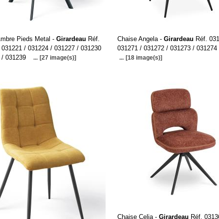
Ambre Pieds Metal -
Girardeau
Réf.
Chaise Angela -
Girardeau
Réf. 031
 031221 / 031224 / 031227 / 031230
031271 / 031272 / 031273 / 031274
 / 031239
...
[27 image(s)]
...
[18 image(s)]
Chaise Celia -
Girardeau
Réf. 0313