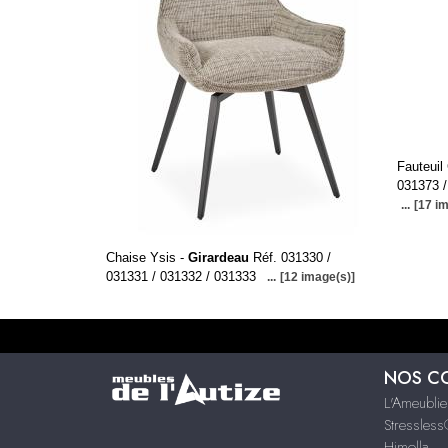
Fauteuil
031373 /
...
[17 i
Chaise Ysis -
Girardeau
Réf. 031330 /
031331 / 031332 / 031333
...
[12 image(s)]
NOS C
L'Ameublie
Stressles
Himolla