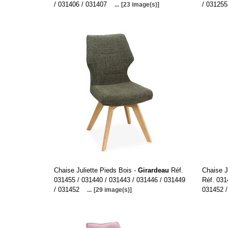
/ 031406 / 031407
/ 031255
...
[23 image(s)]
Chaise Juliette Pieds Bois -
Girardeau
Réf.
Chaise J
031455 / 031440 / 031443 / 031446 / 031449
Réf. 031
/ 031452
031452 
...
[29 image(s)]