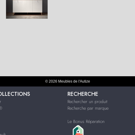
© 2026 Meubles de l'Autize
OLLECTIONS
RECHERCHE
r
Rechercher un produit
s®
Recherche par marque
Le Bonus Réparation
ult