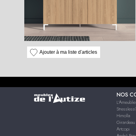
Ajouter à ma liste d'articles
NOS C
L'Ameublie
Stressles
Himolla
Girardeau
Artcopi
André Rena