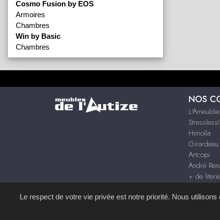
Cosmo Fusion by EOS
Armoires
Chambres
Win by Basic
Chambres
NOS C
L'Ameublie
Stressles
Himolla
Girardeau
Artcopi
André Rena
+ de literi
+ de mar
Le respect de votre vie privée est notre priorité. Nous utilison
Site réalisé avec le
S