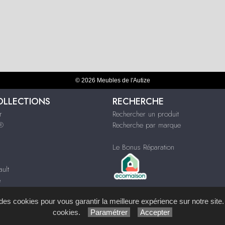
© 2026 Meubles de l'Autize
OLLECTIONS
RECHERCHE
r
Rechercher un produit
s®
Recherche par marque
Le Bonus Réparation
ult
e
ques
s des cookies pour vous garantir la meilleure expérience sur notre site.
cookies.
Paramétrer
Accepter
ystème de Gestion de Contenu (SGC)
imagenia
, créé et développé en France par