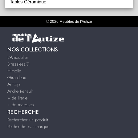
Tables Céramique
© 2026 Meubles de l'Autize
NOS COLLECTIONS
L'Ameublier
Stressless®
Himolla
Girardeau
Artcopi
André Renault
+ de literie
+ de marques
RECHERCHE
Rechercher un produit
Recherche par marque