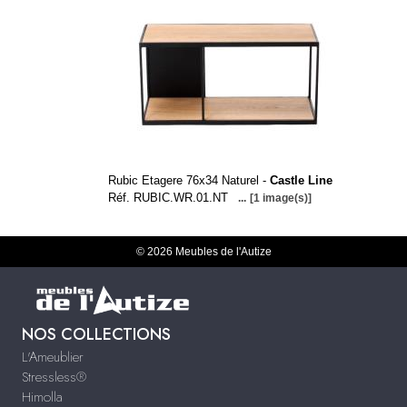
Rubic Etagere 76x34 Naturel -
Castle Line
Réf. RUBIC.WR.01.NT
...
[1 image(s)]
© 2026 Meubles de l'Autize
NOS COLLECTIONS
L'Ameublier
Stressless®
Himolla