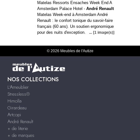
Matelas Ressorts Ensaches Week End A
Amsterdam Palace Hotel -
André Renault
Matelas Week-end à Amsterdam André
Renault : le confort tonique du savoir-faire
français (60 ans). Un soutien ergonomique
pour des nuits d'exception.
...
[1 image(s)]
© 2026 Meubles de l'Autize
NOS COLLECTIONS
L'Ameublier
Stressless®
Himolla
Girardeau
Artcopi
André Renault
+ de literie
+ de marques